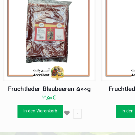
Fruchtleder Blaubeeren 500g
Fruchtle
3,50
€
In den Warenkorb
In den
0