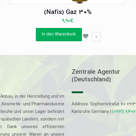
(Nafis) Gaz 30%
9,90
€
In den Warenkorb
0
Zentrale Agentur
(Deutschland)
Anbau, in der Herstellung und im
-, Kosmetik- und Pharmaindustrie
Address: Sophienstraße 70 761
rlsruhe und unser Lager befindet
Karlsruhe Germany |
(0721) 830
uropäischen Ländern, sondern mit
. Dank unseres effizienten
eferung unserer Waren an unsere