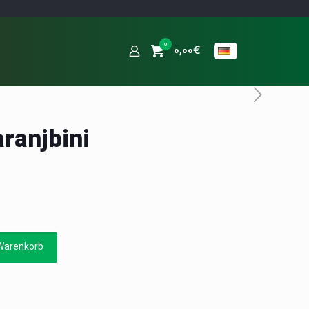
0
0,00€
ranjbini
Warenkorb