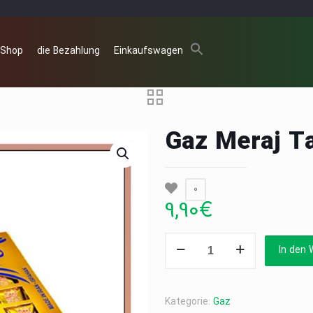
 Shop
die Bezahlung
Einkaufswagen
Gaz Meraj Ta
0
9,90
€
Gaz
In den 
Meraj
Taranjbini
Menge
Kategorie:
Gaz