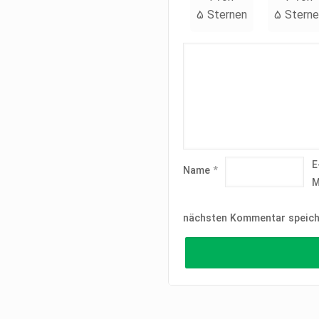
5 Sternen
5 Sterne
E
Name
*
M
nächsten Kommentar speich