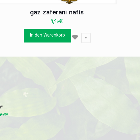
gaz zaferani nafis
9,90
€
In den Warenkorb
0
33
7423