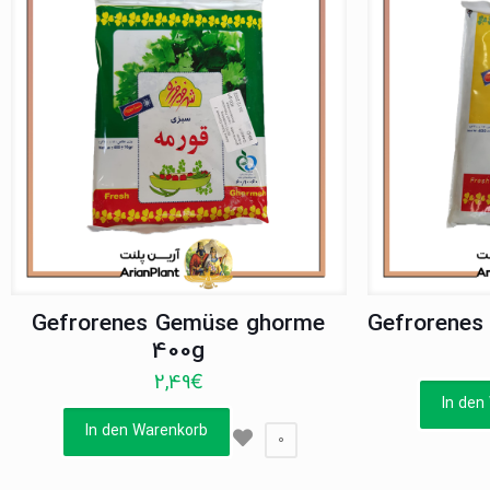
Gefrorenes Gemüse ghorme
Gefrorenes
400g
2,49
€
In den
In den Warenkorb
0