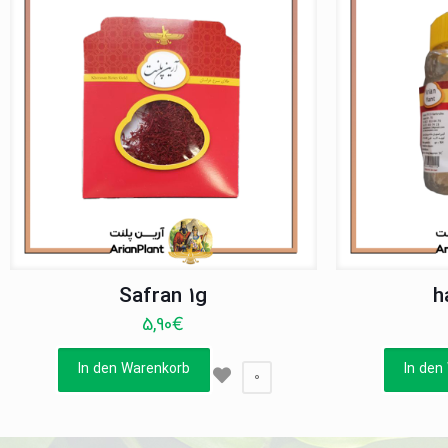
Safran 1g
h
5,90
€
In den Warenkorb
In den
0