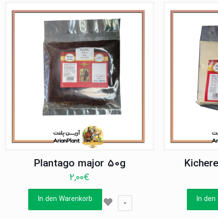
Plantago major 50g
Kicher
2,00
€
In den Warenkorb
In den
0