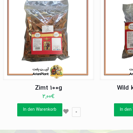
Zimt 100g
Wild 
2,00
€
In den Warenkorb
In den
0