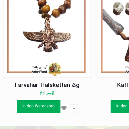
Farvahar Halsketten 5g
Kaff
24,00
€
In den Warenkorb
In den
0