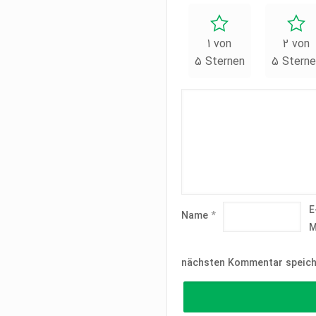
1 von
2 von
5 Sternen
5 Sterne
E
Name
*
M
nächsten Kommentar speich