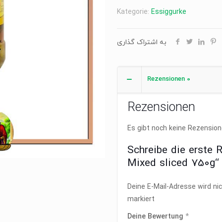
sliced
Kategorie:
Essiggurke
750g
Menge
به اشتراک گذاری
Rezensionen
0
Rezensionen
Es gibt noch keine Rezension
Schreibe die erste 
Mixed sliced 750g“
Deine E-Mail-Adresse wird nic
markiert
Deine Bewertung
*