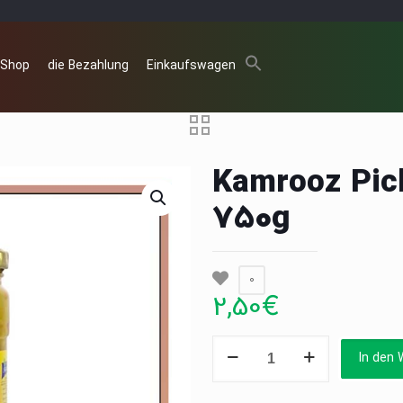
 Shop
die Bezahlung
Einkaufswagen
Kamrooz Pic
750g
0
2,50
€
Kamrooz
In den 
Pickled
Mixed