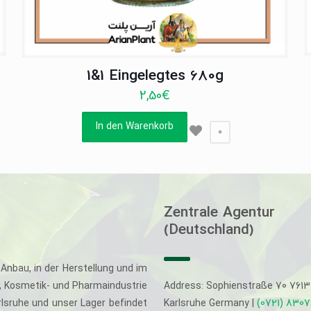
1&1 Eingelegtes 680g
2,50
€
In den Warenkorb
0
Zentrale Agentur
(Deutschland)
Anbau, in der Herstellung und im
-, Kosmetik- und Pharmaindustrie
Address: Sophienstraße 70 761
rlsruhe und unser Lager befindet
Karlsruhe Germany |
(0721) 830