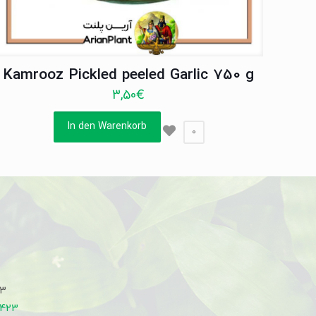
Kamrooz Pickled peeled Garlic 750 g
3,50
€
In den Warenkorb
0
33
7423