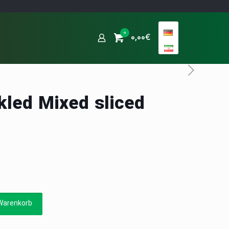
0
0,00€
kled Mixed sliced
Warenkorb