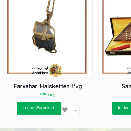
Farvahar Halsketten 20g
San
24,00
€
In den Warenkorb
In den
0