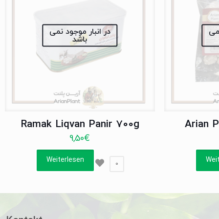
نمی
در انبار موجود نمی
باشد
Ramak Liqvan Panir 700g
Arian 
9,50
€
Weiterlesen
Wei
0