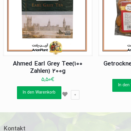
Ahmed Earl Grey Tee(100
Getrockne
Zahlen) 200g
5,50
€
In den
In den Warenkorb
0
Kontakt