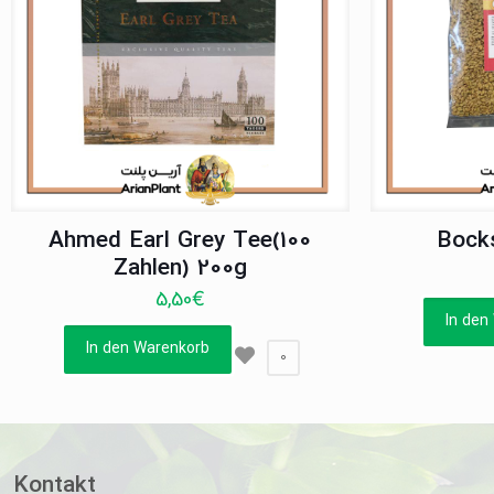
Ahmed Earl Grey Tee(100
Bock
Zahlen) 200g
5,50
€
In den
In den Warenkorb
0
Kontakt