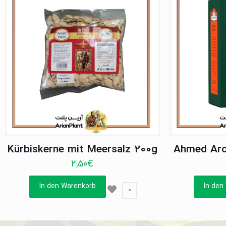
Kürbiskerne mit Meersalz 200g
Ahmed Aro
2,50
€
In den Warenkorb
In den
0