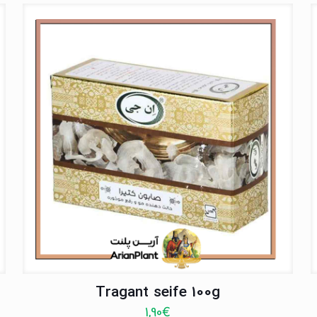
Tragant seife 100g
1,90
€