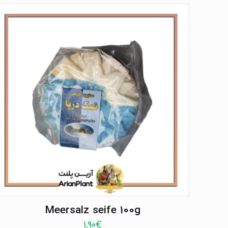
Meersalz seife 100g
1,90
€