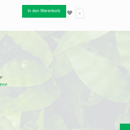
In den Warenkorb
0
33
7423