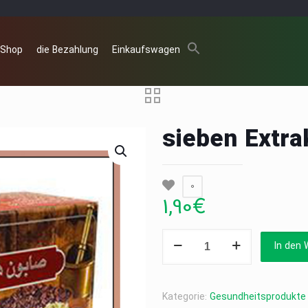
 Shop
die Bezahlung
Einkaufswagen
sieben Extra
0
1,90
€
sieben
In den 
Extrakte
Seife
100g
Kategorie:
Gesundheitsprodukte
Menge