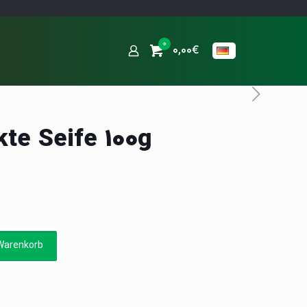
0
0,00€
kte Seife 100g
Warenkorb