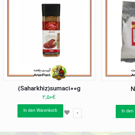
(Saharkhiz)sumac100g
N
2,50
€
In den Warenkorb
In den
0