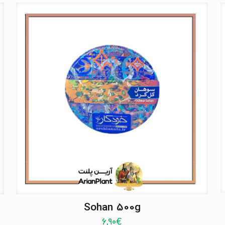
Sohan 500g
6,90
€