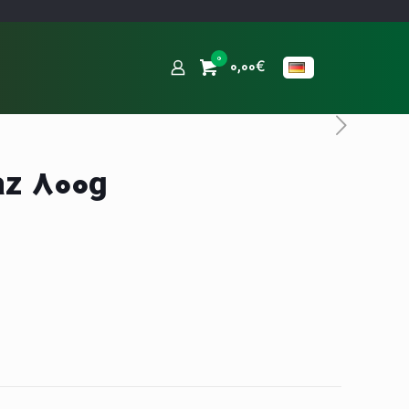
0
0,00€
az 800g