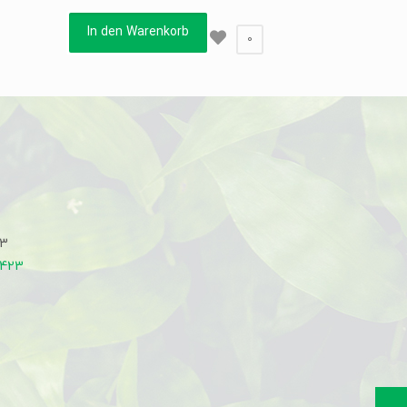
In den Warenkorb
0
33
7423