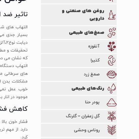
روغن های صنعتی و
تاثیر ضد ال
دارویی
التهاب های شد
صمغ‌های طبیعی
بسیار جدی می 
دیابت نوع۲،آلزایمر و حتی چاقی مفرط
آنقوزه
تحقیقات و مطال
که نشان می دهد
کتیرا
التهاب دستگاه
های سرطانی مر
صمغ زرد
مشکلات بدن از
رنگ‌های طبیعی
خوب عمل نمی ک
موجود در انار 
پودر حنا
کاهش فشا
گل زعفران – گلرنگ
فشار خون بالا 
دارد. از مهم ت
روناس وحشی
کرد.