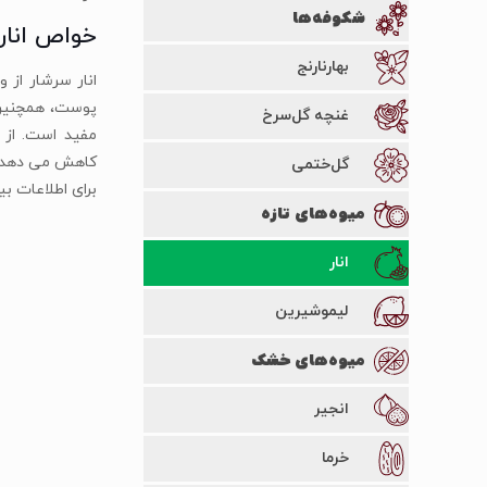
شکوفه‌ها
خواص انار
بهارنارنج
پوست، همچنین ا
غنچه گل‌سرخ
مفید است. از
کاهش می دهد.
گل‌ختمی
برای اطلاعات ب
میوه‌های تازه
انار
لیمو‌شیرین
میوه‌های خشک
انجیر
خرما