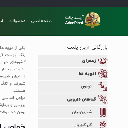
صفحه اصلی
محصولات
اط
بازرگانی آرین پلنت
یکی از میوه ها
رنگ پوست آن ن
زعفران
کشور‌های جهان 
به همین خاطر 
ادویه ها
در ایران شهرست
شهرضا ‌و تنگ 
ترخون
هستند.
مراحل اساسی ک
گیاهان دارویی
بررسی و پردازش
شیرین‌بیان
بودن محصولات 
خواص انا
گل گاوزبان