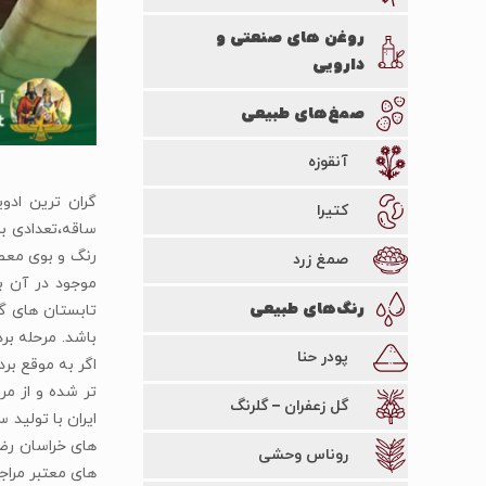
روغن های صنعتی و
دارویی
صمغ‌های طبیعی
آنقوزه
کتیرا
ساقه،تعدادی بر
رنگ و بوی معطر
صمغ زرد
موجود در آن بس
رنگ‌های طبیعی
تابستان های گر
پودر حنا
اگر به موقع بر
تر شده و از م
گل زعفران – گلرنگ
روناس وحشی
های معتبر مراجع