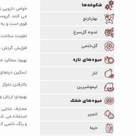
شکوفه‌ها
خواص دارویی زع
می کنند. کروسی
بهارنارنج
قوی است و به 
غنچه گل‌سرخ
تقویت سلامت 
گل‌ختمی
افزایش گردش 
میوه‌های تازه
بهبود عملکرد خ
تسکین دردهای
انار
بالارفتن تمرکز
لیمو‌شیرین
بهبودی لرزش و
میوه‌های خشک
مصارف غذایی و
انجیر
استفاده می شود.
و رنگ خاصی که 
خرما