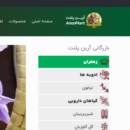
صفحه اصلی
محصولات
اط
بازرگانی آرین پلنت
زعفران
ادویه ها
ترخون
گیاهان دارویی
شیرین‌بیان
گل گاوزبان