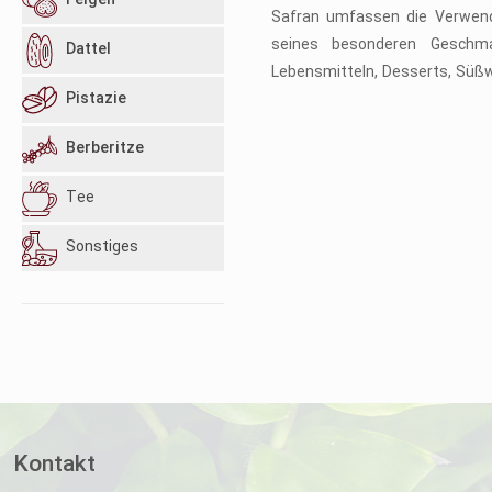
Feigen
Safran umfassen die Verwend
seines besonderen Geschma
Dattel
Lebensmitteln, Desserts, Süß
Pistazie
Berberitze
Tee
Sonstiges
Kontakt