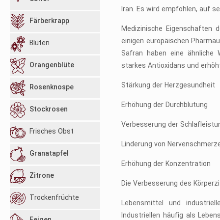
Iran. Es wird empfohlen, auf 
Färberkrapp
Medizinische Eigenschaften 
einigen europäischen Pharmaun
Blüten
Safran haben eine ähnliche W
Orangenblüte
starkes Antioxidans und erhöh
Stärkung der Herzgesundheit
Rosenknospe
Erhöhung der Durchblutung
Stockrosen
Verbesserung der Schlafleistu
Frisches Obst
Linderung von Nervenschmerz
Granatapfel
Erhöhung der Konzentration
Zitrone
Die Verbesserung des Körperz
Trockenfrüchte
Lebensmittel und industrie
Industriellen häufig als Leb