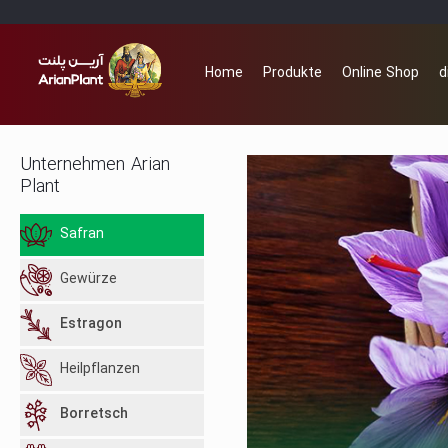
Home
Produkte
Online Shop
d
Unternehmen Arian
Plant
Safran
Gewürze
Estragon
Heilpflanzen
Borretsch