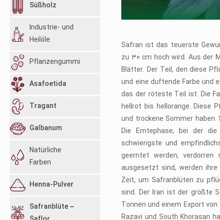
Süßholz
Industrie- und
Heilöle
Safran ist das teuerste Gewür
zu 30 cm hoch wird. Aus der M
Pflanzengummi
Blätter. Der Teil, den diese P
und eine duftende Farbe und 
Asafoetida
das der röteste Teil ist. Die 
Tragant
hellrot bis hellorange. Diese 
und trockene Sommer haben. Sa
Galbanum
Die Erntephase, bei der di
schwierigste und empfindlich
Natürliche
geerntet werden, verdorren 
Farben
ausgesetzt sind, werden ihre 
Zeit, um Safranblüten zu pflü
Henna-Pulver
sind. Der Iran ist der größte
Tonnen und einem Export von 2
Safranblüte –
Razavi und South Khorasan ha
Saflor