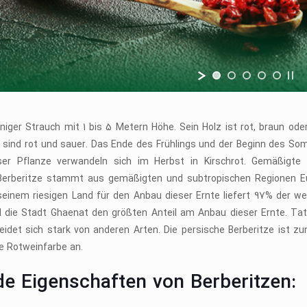
rniger Strauch mit 1 bis 5 Metern Höhe. Sein Holz ist rot, braun od
 sind rot und sauer. Das Ende des Frühlings und der Beginn des Somm
er Pflanze verwandeln sich im Herbst in Kirschrot. Gemäßigte 
 Berberitze stammt aus gemäßigten und subtropischen Regionen Eu
seinem riesigen Land für den Anbau dieser Ernte liefert 97% der w
die Stadt Ghaenat den größten Anteil am Anbau dieser Ernte. Tatsäc
eidet sich stark von anderen Arten. Die persische Berberitze ist z
ne Rotweinfarbe an.
de Eigenschaften von Berberitzen: