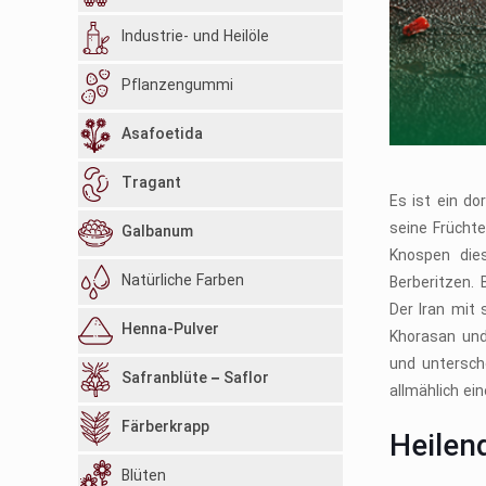
Industrie- und Heilöle
Pflanzengummi
Asafoetida
Tragant
Es ist ein do
seine Früchte
Galbanum
Knospen dies
Natürliche Farben
Berberitzen.
Der Iran mit 
Henna-Pulver
Khorasan und 
und untersch
Safranblüte – Saflor
allmählich ei
Färberkrapp
Heilen
Blüten