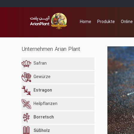
Home
Produkte
Online
Unternehmen Arian Plant
Safran
Gewürze
Estragon
Heilpflanzen
Borretsch
Süßholz