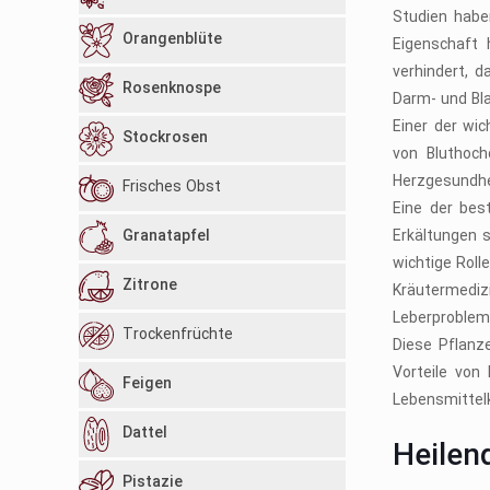
Studien habe
Orangenblüte
Eigenschaft 
verhindert, 
Rosenknospe
Darm- und Bla
Einer der wic
Stockrosen
von Bluthoch
Herzgesundhe
Frisches Obst
Eine der bes
Granatapfel
Erkältungen s
wichtige Roll
Zitrone
Kräutermediz
Leberprobleme
Trockenfrüchte
Diese Pflanz
Vorteile von
Feigen
Lebensmittelk
Dattel
Heilen
Pistazie