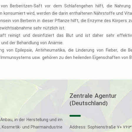
 von Berberitzen-Saft vor dem Schlafengehen hilft, die Nahrun
n konsumiert wird, werden die darin enthaltenen Nährstoffe und V
sein von Berberin in dieser Pflanze hilft, die Enzyme des Körpers z
ewichtsabnahme sehr nützlich ist.
Saft reinigt und desinfiziert das Blut und ist daher sehr effekt
 und der Behandlung von Anämie.
ng von Epilepsie, Antirheumatika, die Linderung von Fieber, die 
 Immunsystems usw. gehören zu den heilenden Eigenschaften von Be
Zentrale Agentur
(Deutschland)
Anbau, in der Herstellung und im
-, Kosmetik- und Pharmaindustrie
Address: Sophienstraße 70 761