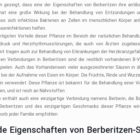
n gezeigt, dass eine der Eigenschaften von Berberitzen ihre antiba
hat eine große Wirkung bei der Behandlung von Entzündungen und
dass sich infektiöse Bakterien an Zellen im menschlichen Körper a
seninfektionen helfen.
htigsten Vorteile dieser Pflanze im Bereich der natürlichen Behandl
druck und Herzrhythmusstörungen, die auch von Ärzten zugelasse
it tragen auch zur Behandlung von Erkrankungen der Herzkranzgefä
ten Verbindungen in Berberitzen sind die reichlich vorhandenen B-V
pielen. Auch das Vorhandensein vieler ausgezeichneter Säuren in di
e bei der Aufnahme von Eisen im Körper. Die Früchte, Rinde und Wurze
in verwendet. Diese Pflanze ist bekannt für die Behandlung einer V
n, und ist reich an Nährstoffen.
e enthält auch eine einzigartige Verbindung namens Berberin, die B
 Berberitzen und des einzigartigen Geschmacks dieser Pflanze wi
orb jeder Familie empfohlen.
de Eigenschaften von Berberitzen-S