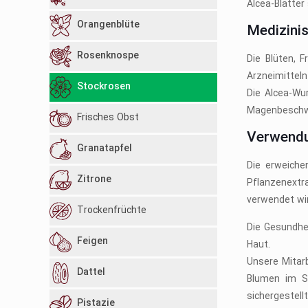
Alcea-Blätter
Orangenblüte
Medizini
Rosenknospe
Die Blüten, 
Arzneimittel
Stockrosen
Die Alcea-Wu
Magenbeschwe
Frisches Obst
Verwendu
Granatapfel
Die erweiche
Zitrone
Pflanzenextr
verwendet wi
Trockenfrüchte
Die Gesundhei
Feigen
Haut.
Unsere Mitar
Dattel
Blumen im S
sichergestell
Pistazie