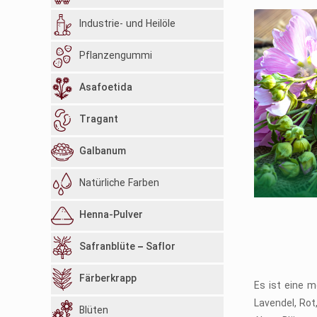
Industrie- und Heilöle
Pflanzengummi
Asafoetida
Tragant
Galbanum
Natürliche Farben
Henna-Pulver
Safranblüte – Saflor
Färberkrapp
Es ist eine 
Lavendel, Rot
Blüten