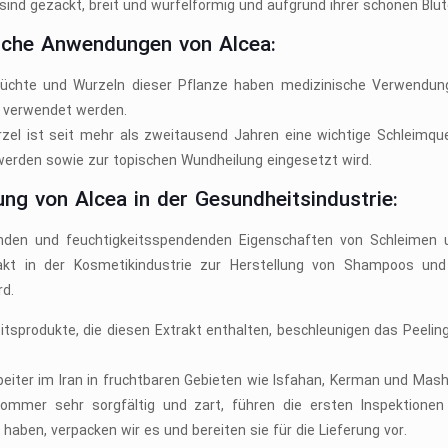
 sind gezackt, breit und würfelförmig und aufgrund ihrer schönen Blü
sche Anwendungen von Alcea:
Früchte und Wurzeln dieser Pflanze haben medizinische Verwendun
n verwendet werden.
rzel ist seit mehr als zweitausend Jahren eine wichtige Schleimqu
rden sowie zur topischen Wundheilung eingesetzt wird.
ng von Alcea in der Gesundheitsindustrie:
nden und feuchtigkeitsspendenden Eigenschaften von Schleimen u
akt in der Kosmetikindustrie zur Herstellung von Shampoos und
rd.
tsprodukte, die diesen Extrakt enthalten, beschleunigen das Peelin
beiter im Iran in fruchtbaren Gebieten wie Isfahan, Kerman und Mas
ommer sehr sorgfältig und zart, führen die ersten Inspektione
t haben, verpacken wir es und bereiten sie für die Lieferung vor.