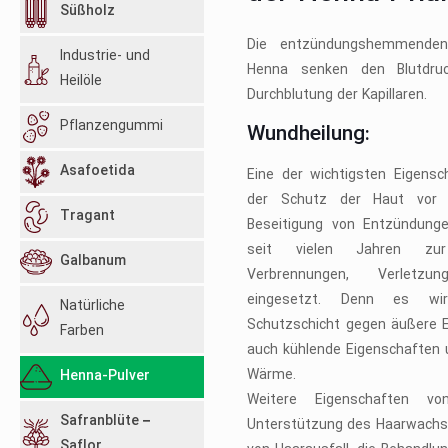
Süßholz
Die entzündungshemmenden
Industrie- und
Henna senken den Blutdru
Heilöle
Durchblutung der Kapillaren.
Pflanzengummi
Wundheilung:
Asafoetida
Eine der wichtigsten Eigensc
der Schutz der Haut vor I
Tragant
Beseitigung von Entzündung
seit vielen Jahren zu
Galbanum
Verbrennungen, Verletz
eingesetzt. Denn es wi
Natürliche
Schutzschicht gegen äußere E
Farben
auch kühlende Eigenschaften 
Wärme.
Henna-Pulver
Weitere Eigenschaften v
Safranblüte –
Unterstützung des Haarwachs
Saflor