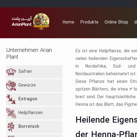
Home
Produkte
Online Shop
d
Unternehmen Arian
Es ist eine Heilpflanze, die se
Plant
vielen heilenden Eigenschafte
in Nordafrika, Süd- un
Safran
Nordaustralien beheimatet ist.
Diese Pflanze hat einen St
Gewürze
spitzen Blättern, die etwa 3 
breit sind. Der hauptsächlich
Estragon
Henna ist das Blatt, das Pigme
Heilpflanzen
Heilende Eigen
Borretsch
der Henna-Pfla