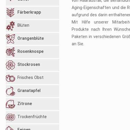
von Haarausfall, die Behandlu
Aging-Eigenschaften und die R
Färberkrapp
aufgrund des darin enthaltenen
Mit Hilfe unserer Mitarbei
Blüten
Produkte nach Ihren Wünsch
Paketen in verschiedenen Größ
Orangenblüte
an Sie.
Rosenknospe
Stockrosen
Frisches Obst
Granatapfel
Zitrone
Trockenfrüchte