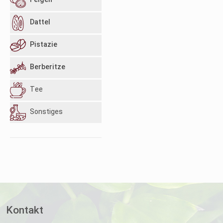
Feigen
Dattel
Pistazie
Berberitze
Tee
Sonstiges
Kontakt