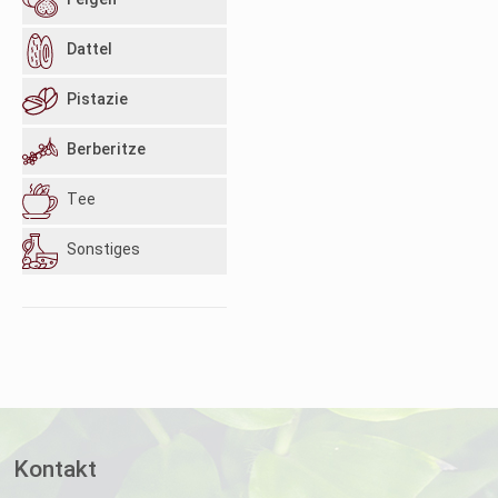
Feigen
Dattel
Pistazie
Berberitze
Tee
Sonstiges
Kontakt