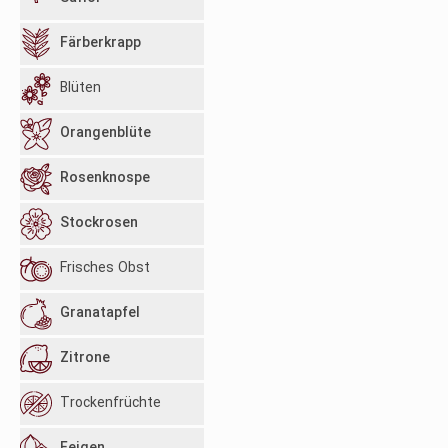
Färberkrapp
Blüten
Orangenblüte
Rosenknospe
Stockrosen
Frisches Obst
Granatapfel
Zitrone
Trockenfrüchte