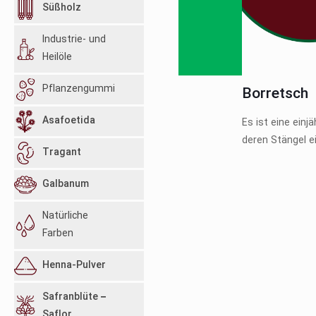
Süßholz
Industrie- und
Heilöle
Pflanzengummi
Borretsch
Asafoetida
Es ist eine einj
deren Stängel ei
Tragant
Galbanum
Natürliche
Farben
Henna-Pulver
Safranblüte –
Saflor