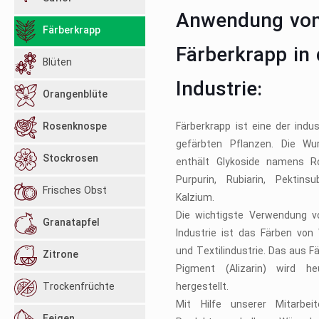
Anwendung vo
Färberkrapp
Färberkrapp in 
Blüten
Industrie:
Orangenblüte
Rosenknospe
Färberkrapp ist eine der indus
gefärbten Pflanzen. Die Wu
Stockrosen
enthält Glykoside namens Rob
Purpurin, Rubiarin, Pektin
Frisches Obst
Kalzium.
Die wichtigste Verwendung vo
Granatapfel
Industrie ist das Färben von 
und Textilindustrie. Das aus 
Zitrone
Pigment (Alizarin) wird he
Trockenfrüchte
hergestellt.
Mit Hilfe unserer Mitarbei