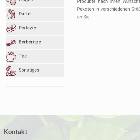
Feigen
Produkte nach Ihren Wünsch
Paketen in verschiedenen Größ
Dattel
an Sie.
Pistazie
Berberitze
Tee
Sonstiges
Kontakt