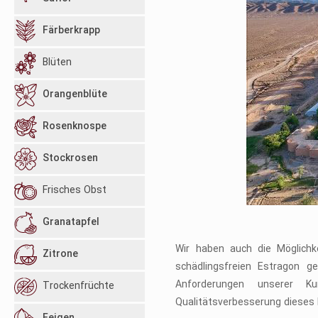
Färberkrapp
Blüten
Orangenblüte
Rosenknospe
Stockrosen
Frisches Obst
Granatapfel
Wir haben auch die Möglichke
Zitrone
schädlingsfreien Estragon 
Anforderungen unserer K
Trockenfrüchte
Qualitätsverbesserung dieses 