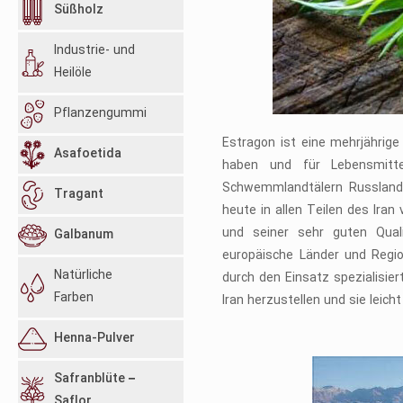
Süßholz
Industrie- und
Heilöle
Pflanzengummi
Estragon ist eine mehrjährig
Asafoetida
haben und für Lebensmitt
Schwemmlandtälern Russlands
Tragant
heute in allen Teilen des Ira
und seiner sehr guten Qual
Galbanum
europäische Länder und Regio
Natürliche
durch den Einsatz spezialisie
Farben
Iran herzustellen und sie leic
Henna-Pulver
Safranblüte –
Saflor