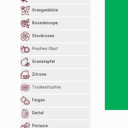
Orangenblüte
Rosenknospe
Stockrosen
Frisches Obst
Granatapfel
Zitrone
Trockenfrüchte
Feigen
Dattel
Pistazie