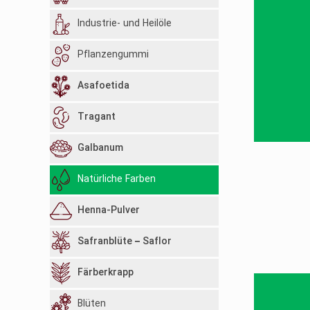
Industrie- und Heilöle
Pflanzengummi
Asafoetida
Tragant
Galbanum
Natürliche Farben
Henna-Pulver
Safranblüte – Saflor
Färberkrapp
Blüten