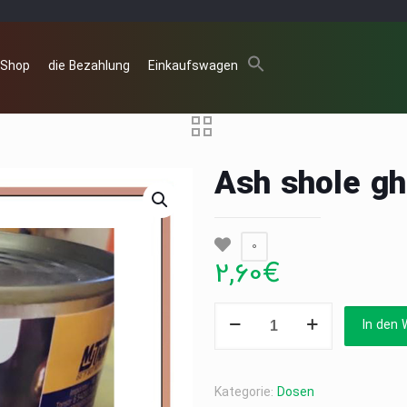
 Shop
die Bezahlung
Einkaufswagen
Ash shole g
0
2,60
€
Ash
In den 
shole
ghalamkar
460g
Kategorie:
Dosen
Menge