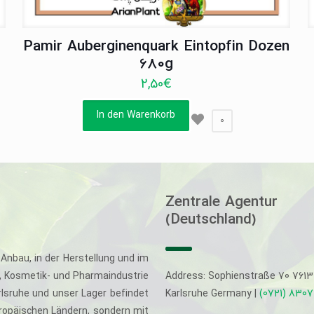
Pamir Auberginenquark Eintopfin Dozen
680g
2,50
€
In den Warenkorb
0
Zentrale Agentur
(Deutschland)
Anbau, in der Herstellung und im
-, Kosmetik- und Pharmaindustrie
Address: Sophienstraße 70 761
rlsruhe und unser Lager befindet
Karlsruhe Germany |
(0721) 830
uropäischen Ländern, sondern mit