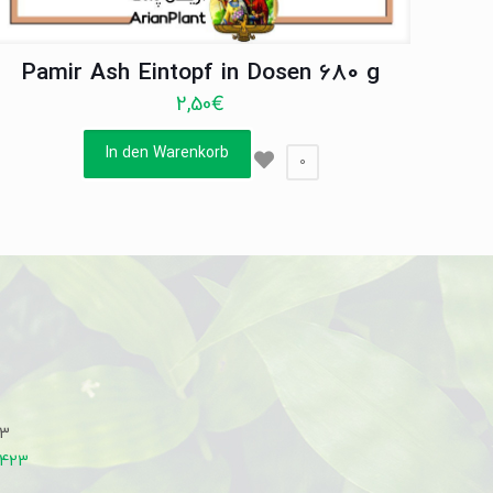
Pamir Ash Eintopf in Dosen 680 g
2,50
€
In den Warenkorb
0
33
7423