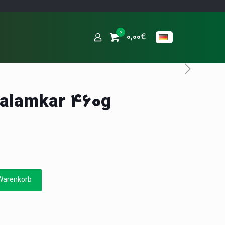
0
0,00€
halamkar 460g
Warenkorb