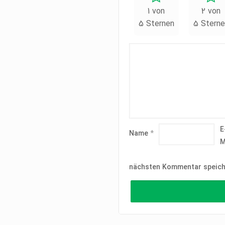
1 von
2 von
5 Sternen
5 Sterne
E
Name
*
M
nächsten Kommentar speich