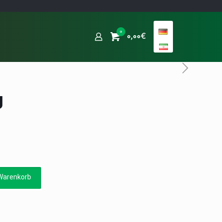
0
0,00€
g
Warenkorb