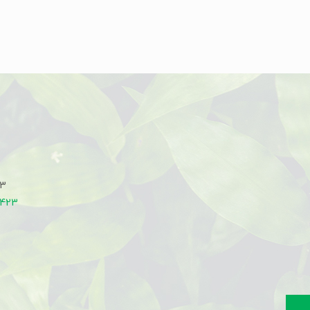
33
7423