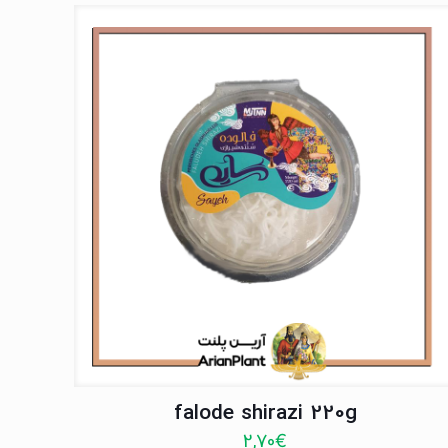
falode shirazi 220g
2,70
€