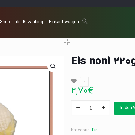
 Shop
die Bezahlung
Einkaufswagen
Eis noni 220
0
2,70
€
Eis
In den 
noni
220g
Menge
Kategorie:
Eis