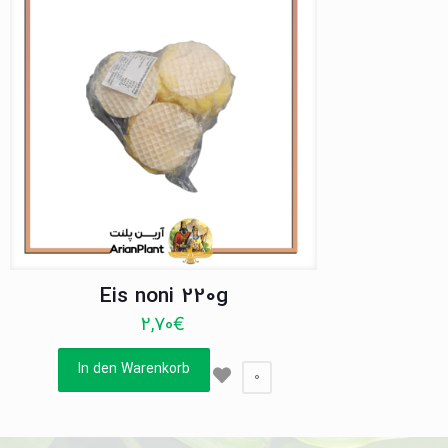
Eis noni 220g
2,70
€
In den Warenkorb
0