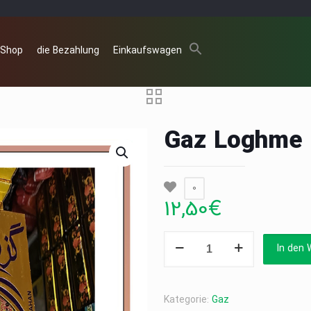
 Shop
die Bezahlung
Einkaufswagen
Gaz Loghme
0
12,50
€
Gaz
In den 
Loghme
Menge
Kategorie:
Gaz