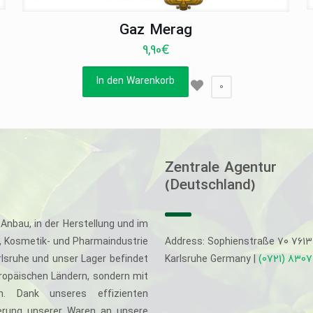
Gaz Merag
9,90
€
In den Warenkorb
0
Zentrale Agentur
(Deutschland)
Anbau, in der Herstellung und im
-, Kosmetik- und Pharmaindustrie
Address: Sophienstraße 70 761
rlsruhe und unser Lager befindet
Karlsruhe Germany |
(0721) 830
uropäischen Ländern, sondern mit
. Dank unseres effizienten
eferung unserer Waren an unsere