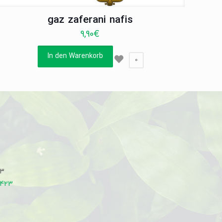
gaz zaferani nafis
9,90
€
In den Warenkorb
0
33
7423