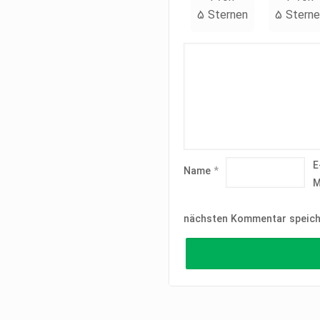
5 Sternen
5 Sterne
E
Name
*
M
nächsten Kommentar speich