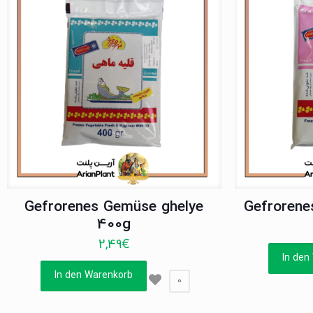
Gefrorenes Gemüse ghelye
Gefrorene
400g
2,49
€
In den
In den Warenkorb
0