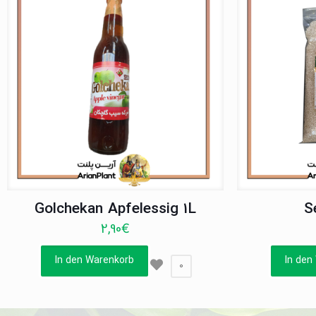
Golchekan Apfelessig 1L
S
2,90
€
In den Warenkorb
In den
0