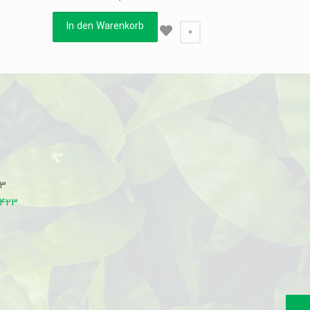
In den Warenkorb
0
33
7423