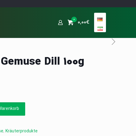
0
0,00€
Gemuse Dill 100g
Warenkorb
se
,
Kräuterprodukte