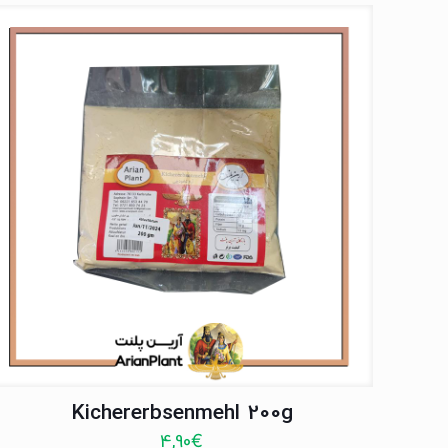
Kichererbsenmehl 200g
4,90
€