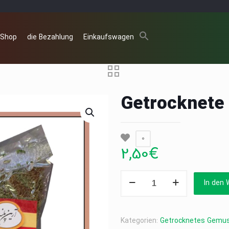
 Shop
die Bezahlung
Einkaufswagen
Getrocknete 
0
2,50
€
Getrocknete
In den 
Gemuse
Dill
100g
Kategorien:
Getrocknetes Gemu
Menge