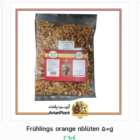
Frühlings orange nblüten 50g
2,90
€