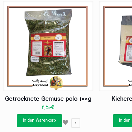
Getrocknete Gemuse polo 100g
Kicher
2,50
€
In den Warenkorb
In den
0