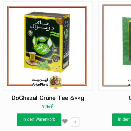
DoGhazal Grüne Tee 500g
7,90
€
In den Warenkorb
In den
0