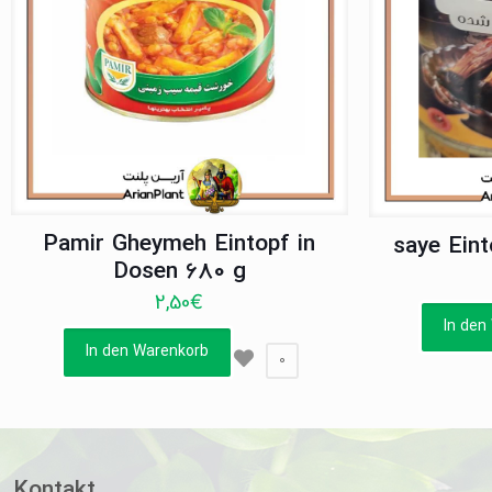
Pamir Gheymeh Eintopf in
saye Ein
Dosen 680 g
2,50
€
In den
In den Warenkorb
0
Kontakt