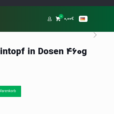
0
0,00€
intopf in Dosen 460g
Warenkorb