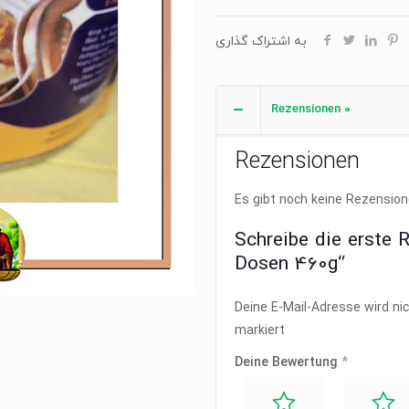
460g
به اشتراک گذاری
Menge
Rezensionen
0
Rezensionen
Es gibt noch keine Rezension
Schreibe die erste 
Dosen 460g“
Deine E-Mail-Adresse wird nic
markiert
Deine Bewertung
*