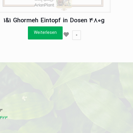
1&1 Ghormeh Eintopf in Dosen 480g
Weiterlesen
0
33
7423