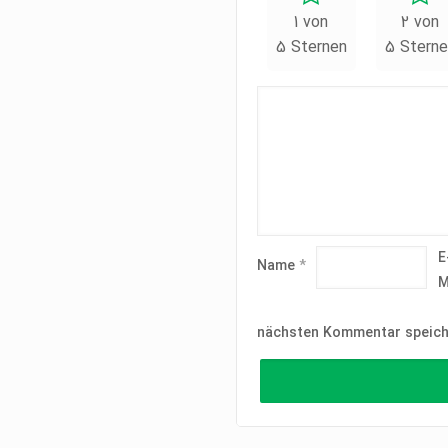
1 von
2 von
5 Sternen
5 Sterne
E
Name
*
M
nächsten Kommentar speich