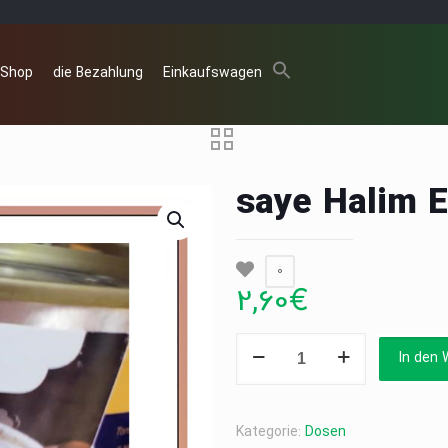
 Shop
die Bezahlung
Einkaufswagen
saye Halim E
0
2,60
€
saye
In den 
Halim
Eintopf
in
Kategorie:
Dosen
Dosen