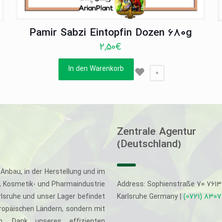
Pamir Sabzi Eintopfin Dozen 680g
2,50
€
In den Warenkorb
0
Zentrale Agentur
(Deutschland)
Anbau, in der Herstellung und im
-, Kosmetik- und Pharmaindustrie
Address: Sophienstraße 70 761
rlsruhe und unser Lager befindet
Karlsruhe Germany |
(0721) 830
uropäischen Ländern, sondern mit
. Dank unseres effizienten