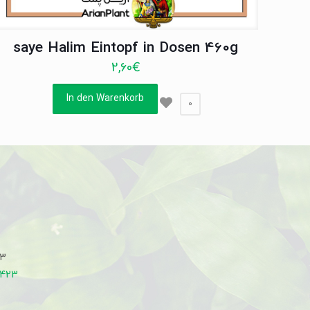
saye Halim Eintopf in Dosen 460g
2,60
€
In den Warenkorb
0
33
7423