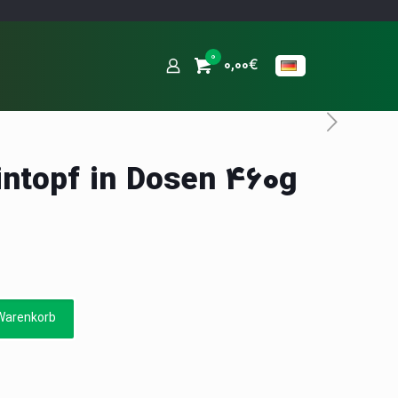
0
0,00€
intopf in Dosen 460g
Warenkorb