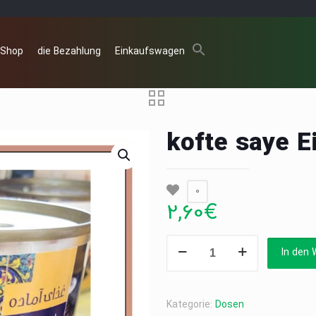
 Shop
die Bezahlung
Einkaufswagen
kofte saye E
0
2,60
€
kofte
In den 
saye
Eintopf
in
Kategorie:
Dosen
Dosen