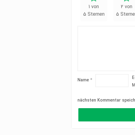
1 von
2 von
5 Sternen
5 Sterne
E
Name
*
M
nächsten Kommentar speich