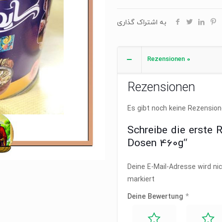
460g
به اشتراک گذاری
Menge
Rezensionen
0
Rezensionen
Es gibt noch keine Rezension
Schreibe die erste R
Dosen 460g“
Deine E-Mail-Adresse wird nic
markiert
Deine Bewertung
*