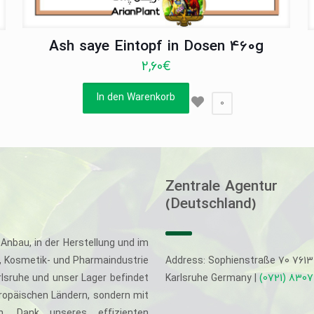
Ash saye Eintopf in Dosen 460g
2,60
€
In den Warenkorb
0
Zentrale Agentur
(Deutschland)
Anbau, in der Herstellung und im
-, Kosmetik- und Pharmaindustrie
Address: Sophienstraße 70 761
rlsruhe und unser Lager befindet
Karlsruhe Germany |
(0721) 830
uropäischen Ländern, sondern mit
. Dank unseres effizienten