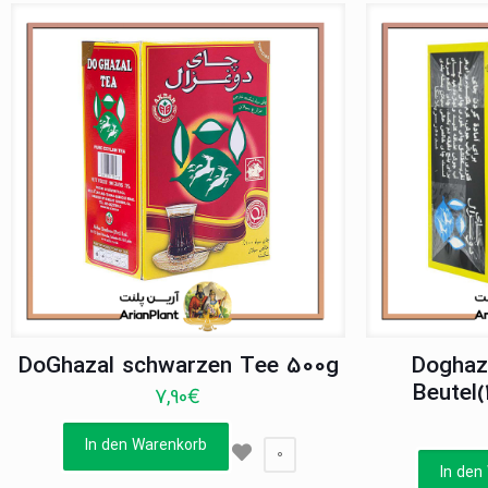
DoGhazal schwarzen Tee 500g
Doghaz
Beutel(
7,90
€
In den Warenkorb
0
In den