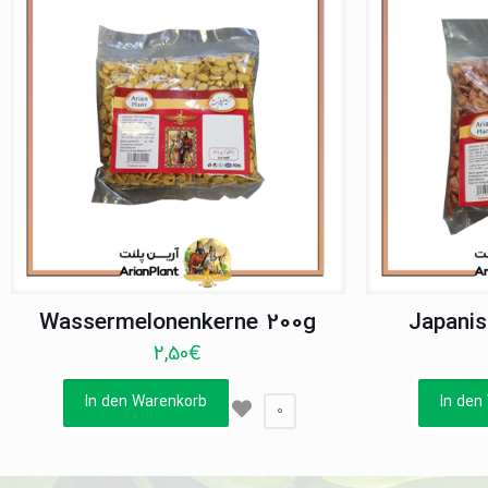
Wassermelonenkerne 200g
Japani
2,50
€
In den Warenkorb
In den
0