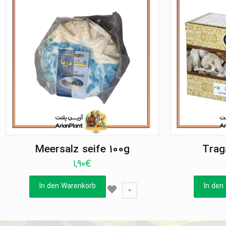
Meersalz seife 100g
Trag
1,90
€
In den Warenkorb
In den
0