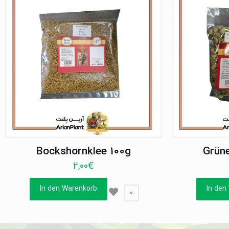
Bockshornklee 100g
Grün
2,00
€
In den Warenkorb
In den
0