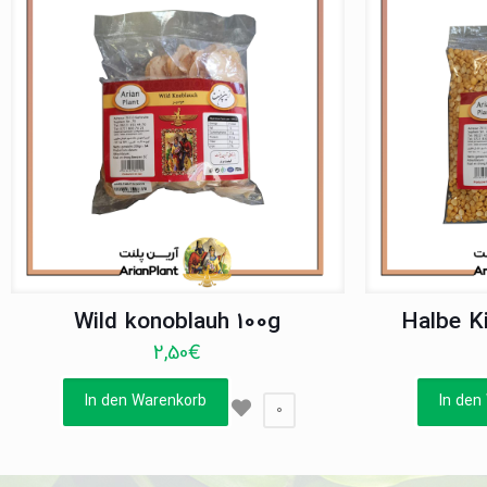
Wild konoblauh 100g
Halbe K
2,50
€
In den Warenkorb
In den
0