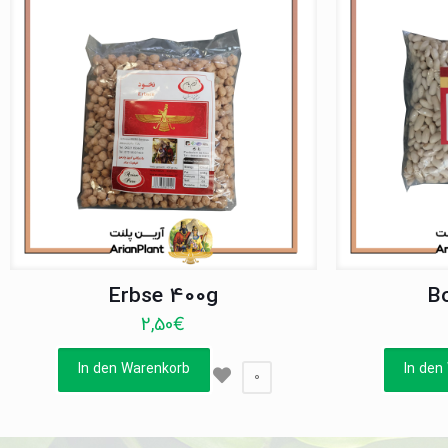
Erbse 400g
B
2,50
€
In den Warenkorb
In den
0