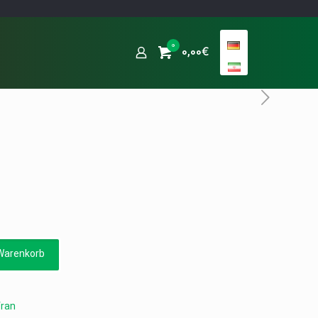
0
0,00€
Warenkorb
ran