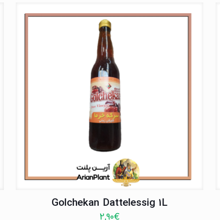
Golchekan Dattelessig 1L
2,90
€