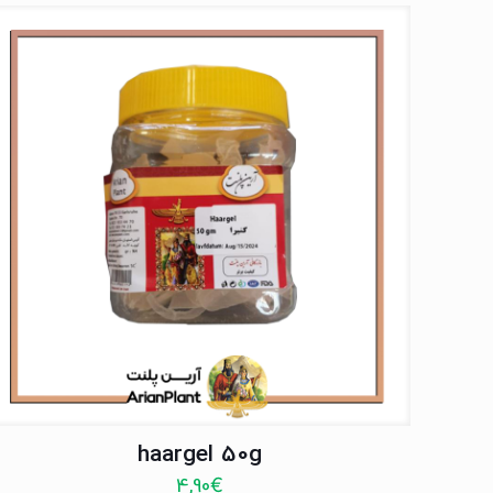
haargel 50g
4,90
€