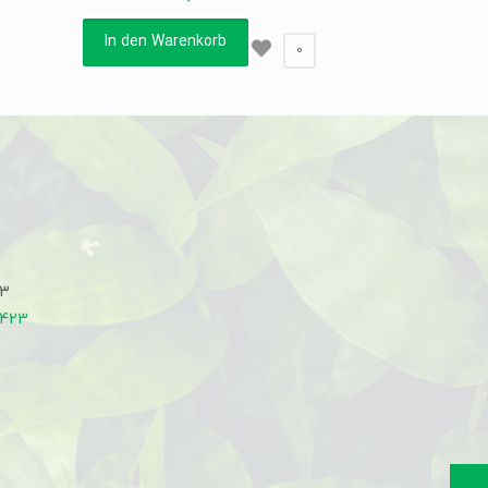
In den Warenkorb
0
33
7423