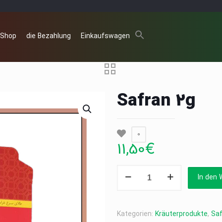
 Shop
die Bezahlung
Einkaufswagen
Safran 2g
0
11,50
€
Safran
In den 
2g
Menge
Kategorien:
Kräuterprodukte
,
Saf