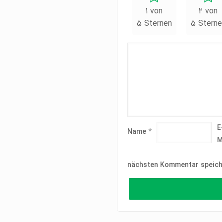
1 von
2 von
5 Sternen
5 Sterne
E
Name
*
M
nächsten Kommentar speich