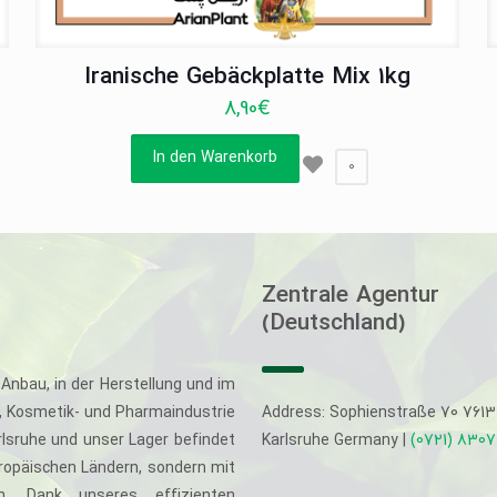
Iranische Gebäckplatte Mix 1kg
8,90
€
In den Warenkorb
0
Zentrale Agentur
(Deutschland)
Anbau, in der Herstellung und im
-, Kosmetik- und Pharmaindustrie
Address: Sophienstraße 70 761
rlsruhe und unser Lager befindet
Karlsruhe Germany |
(0721) 830
uropäischen Ländern, sondern mit
. Dank unseres effizienten