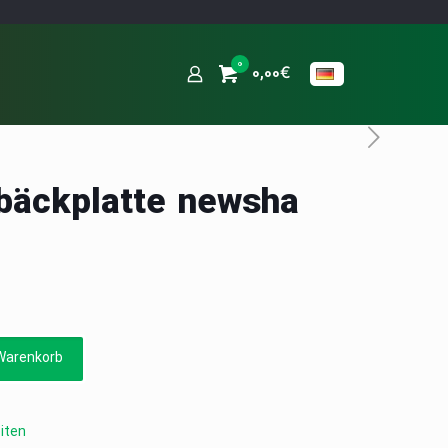
0
0,00€
bäckplatte newsha
Warenkorb
iten