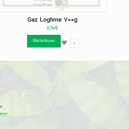
Gaz Loghme 700g
7,90
€
Weiterlesen
0
33
7423