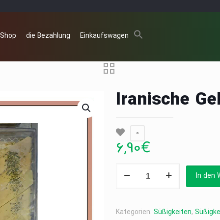
 Shop
die Bezahlung
Einkaufswagen
Iranische Ge
0
6,90
€
Iranische
In den 
Gebäckplatte
newsha
Menge
Kategorien:
Süßigkeiten
,
Süßigke