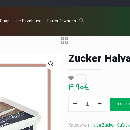
 Shop
die Bezahlung
Einkaufswagen
Zucker Halv
0
4,90
€
Zucker
In den 
Halva
Adler
400g
Kategorien:
Halva Zucker
,
Süßigk
Menge