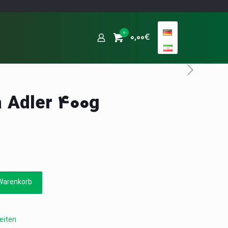
0
0,00€
a Adler 400g
Warenkorb
eiten