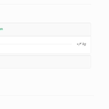
en
0,4 kg