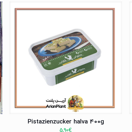
Pistazienzucker halva 400g
5,90
€