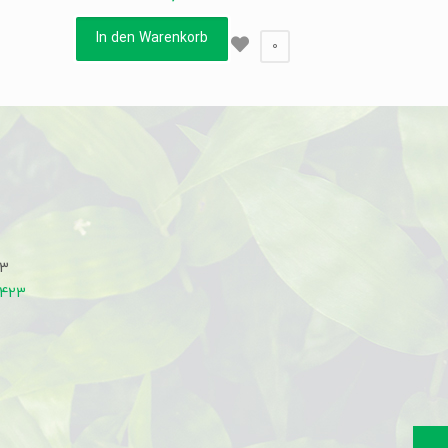
In den Warenkorb
0
33
7423