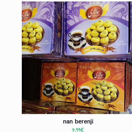
nan berenji
6,99
€