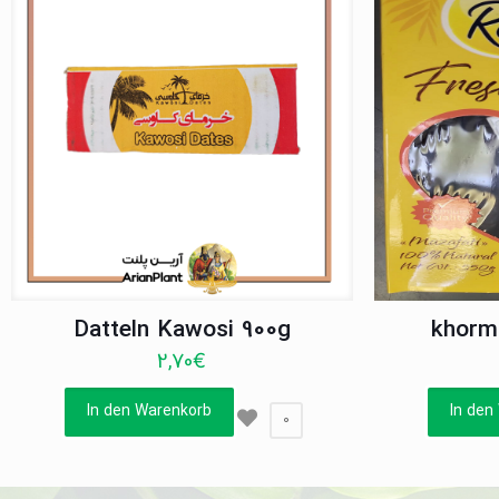
Datteln Kawosi 900g
khorm
2,70
€
In den Warenkorb
In den
0