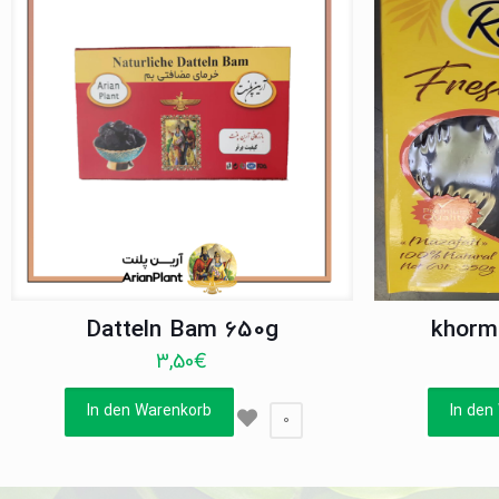
Datteln Bam 650g
khorm
3,50
€
In den Warenkorb
In den
0