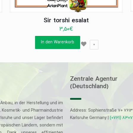
Sir torshi esalat
3,50
€
In den Warenkorb
0
Zentrale Agentur
(Deutschland)
Anbau, in der Herstellung und im
-, Kosmetik- und Pharmaindustrie
Address: Sophienstraße 70 761
rlsruhe und unser Lager befindet
Karlsruhe Germany |
(0721) 830
uropäischen Ländern, sondern mit
. Dank unseres effizienten