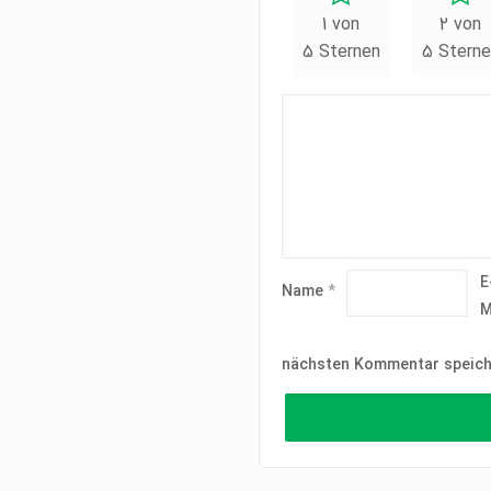
1 von
2 von
5 Sternen
5 Sterne
E
Name
*
M
nächsten Kommentar speich