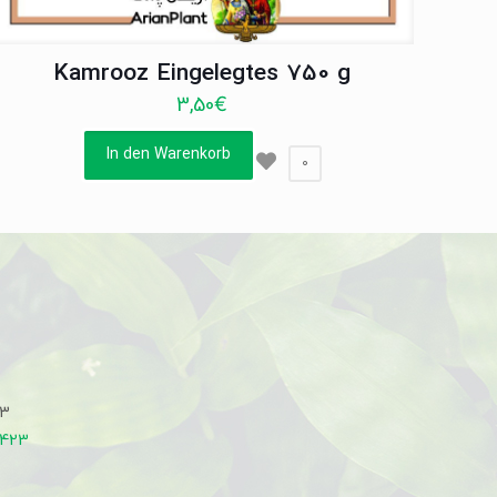
Kamrooz Eingelegtes 750 g
3,50
€
In den Warenkorb
0
33
7423