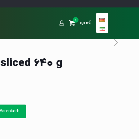
0
0,00€
sliced 640 g
Warenkorb