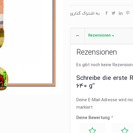
Menge
به اشتراک گذاری
Rezensionen
0
Rezensionen
Es gibt noch keine Rezension
Schreibe die erste 
640 g“
Deine E-Mail-Adresse wird nic
markiert
Deine Bewertung
*